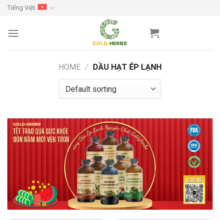
Skip
Tiếng Việt
to
content
HOME
/
DẦU HẠT ÉP LẠNH