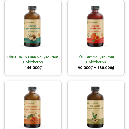
Dầu Dừa Ép Lạnh Nguyên Chất
Dầu Gấc Nguyên Chất
Goldzherbs
Goldzherbs
Price
144.000
₫
90.000
₫
–
180.000
₫
range:
90.000₫
through
180.000