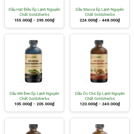
Dầu Hạt Điều Ép Lạnh Nguyên
Dầu Macca Ép Lạnh Nguyên
Chất Goldzherbs
Chất Goldzherbs
Price
Price
155.000
₫
–
295.000
₫
224.000
₫
–
448.000
₫
range:
range:
155.000₫
224.00
through
through
295.000₫
448.00
Dầu Mè Đen Ép Lạnh Nguyên
Dầu Óc Chó Ép Lạnh Nguyên
Chất Goldzherbs
Chất Goldzherbs
Price
Price
105.000
₫
–
205.000
₫
120.000
₫
–
240.000
₫
range:
range:
105.000₫
120.00
through
through
205.000₫
240.00