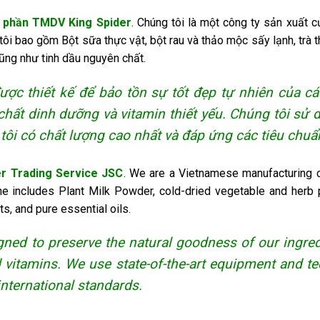
 phần TMDV King Spider
. Chúng tôi là một công ty sản xuất
i bao gồm Bột sữa thực vật, bột rau và thảo mộc sấy lạnh, trà t
ũng như tinh dầu nguyên chất.
được thiết kế để bảo tồn sự tốt đẹp tự nhiên của 
hất dinh dưỡng và vitamin thiết yếu. Chúng tôi sử d
i có chất lượng cao nhất và đáp ứng các tiêu chuẩn
er Trading Service JSC
. We are a Vietnamese manufacturing c
ine includes Plant Milk Powder, cold-dried vegetable and herb 
ts, and pure essential oils.
ned to preserve the natural goodness of our ingred
d vitamins. We use state-of-the-art equipment and t
international standards.