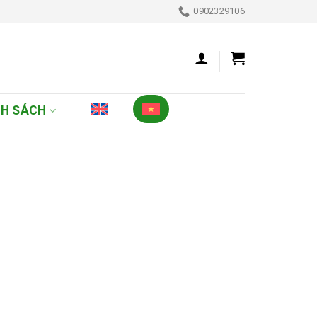
0902329106
NH SÁCH