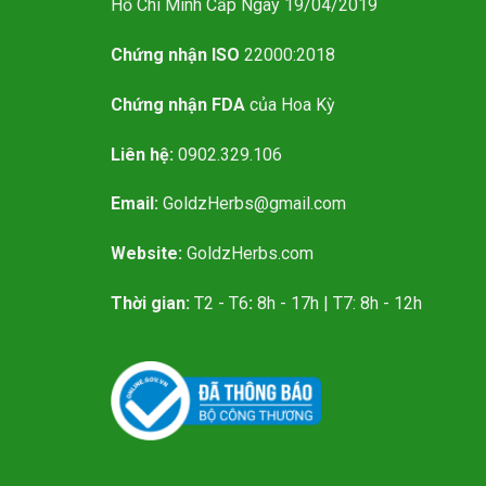
Hồ Chí Minh Cấp Ngày 19/04/2019
Chứng nhận ISO
22000:2018
Chứng nhận FDA
của Hoa Kỳ
Liên hệ:
0902.329.106
Email:
GoldzHerbs@gmail.com
Website:
GoldzHerbs.com
Thời gian:
T2 - T6
:
8h - 17h | T7: 8h - 12h