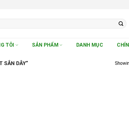
G TÔI
SẢN PHẨM
DANH MỤC
CHÍ
T SẮN DÂY”
Showin