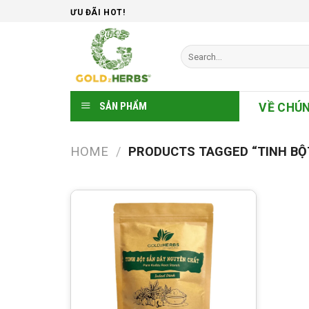
Skip
ƯU ĐÃI HOT!
to
content
Search
for:
SẢN PHẨM
VỀ CHÚN
HOME
/
PRODUCTS TAGGED “TINH BỘ