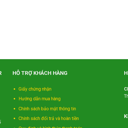
R
HỖ TRỢ KHÁCH HÀNG
H
Giấy chứng nhận
C
T
Hướng dẫn mua hàng
Chính sách bảo mật thông tin
K
Chính sách đổi trả và hoàn tiền
ố