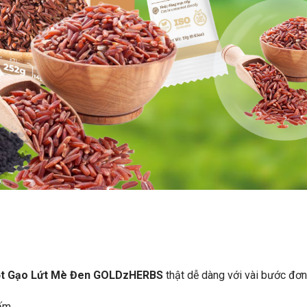
t Gạo Lứt Mè Đen GOLDzHERBS
thật dễ dàng với vài bước đơn
ấm.