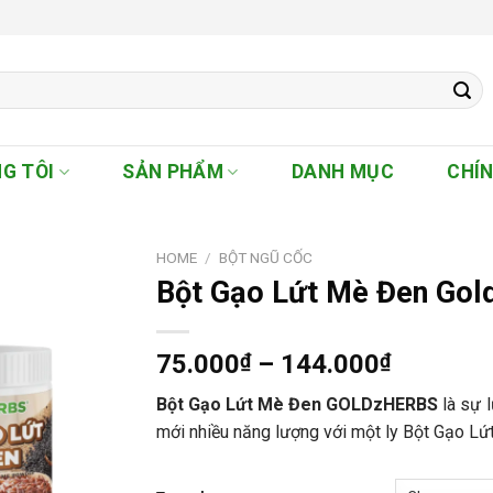
G TÔI
SẢN PHẨM
DANH MỤC
CHÍ
HOME
/
BỘT NGŨ CỐC
Bột Gạo Lứt Mè Đen Gol
Price
75.000
₫
–
144.000
₫
range:
Bột Gạo Lứt Mè Đen GOLDzHERBS
là sự l
75.000₫
mới nhiều năng lượng với một ly Bột Gạo
through
144.000