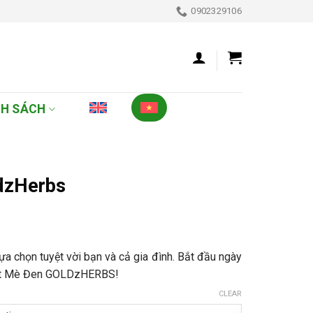
0902329106
NH SÁCH
dzHerbs
ựa chọn tuyệt vời bạn và cả gia đình. Bắt đầu ngày
 Lứt Mè Đen GOLDzHERBS!
₫
CLEAR