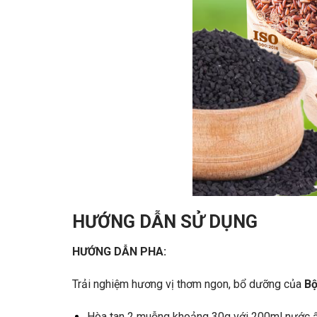
HƯỚNG DẪN SỬ DỤNG
HƯỚNG DẪN PHA:
Trải nghiệm hương vị thơm ngon, bổ dưỡng của
Bộ
Hòa tan 2 muỗng khoảng 30g với 200ml nước 