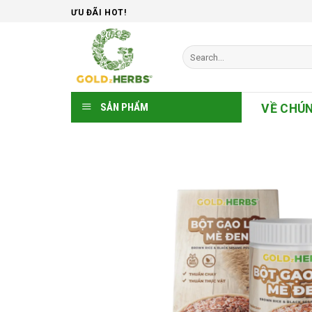
Skip
ƯU ĐÃI HOT!
to
content
Search
for:
SẢN PHẨM
VỀ CHÚN