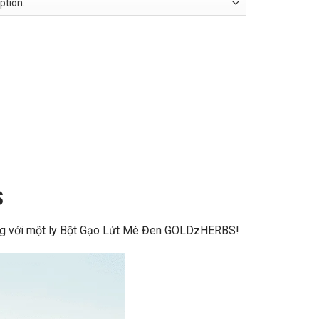
S
lượng với một ly Bột Gạo Lứt Mè Đen GOLDzHERBS!