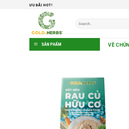
Skip
ƯU ĐÃI HOT!
to
content
Search
for:
SẢN PHẨM
VỀ CHÚN