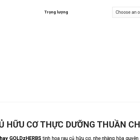
Trọng lượng
Ủ HỮU CƠ THỰC DƯỠNG THUẦN C
Chay GOLDzHERBS
tinh hoa rau củ hữu cơ, nhẹ nhàng hòa quyện