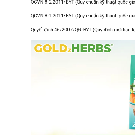
QCVN 8-2:2011/BYT (Quy chuẩn kỹ thuật quốc gia đ
QCVN 8-1:2011/BYT (Quy chuẩn kỹ thuật quốc gia đ
Quyết định 46/2007/QĐ-BYT (Quy định giới hạn tối