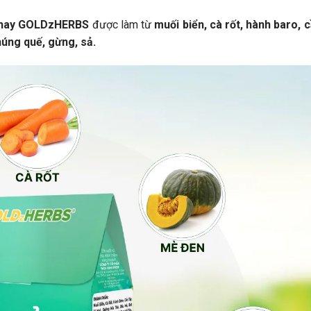
Chay GOLDzHERBS
được làm từ
muối biển, cà rốt, hành baro, 
úng quế, gừng, sả.