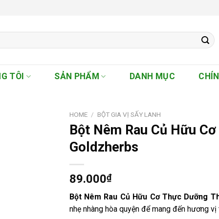
G TÔI
SẢN PHẨM
DANH MỤC
CHÍ
HOME
/
BỘT GIA VỊ SẤY LANH
Bột Nêm Rau Củ Hữu Cơ
Goldzherbs
89.000
₫
Bột Nêm Rau Củ Hữu Cơ Thực Dưỡng T
nhẹ nhàng hòa quyện để mang đến hương vị th