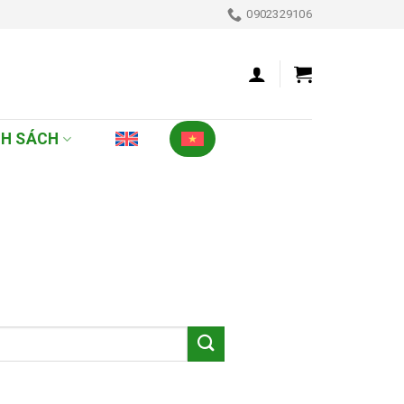
0902329106
NH SÁCH