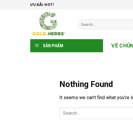
Skip
ƯU ĐÃI HOT!
to
content
Search
for:
VỀ CHÚN
SẢN PHẨM
Nothing Found
It seems we can’t find what you’re l