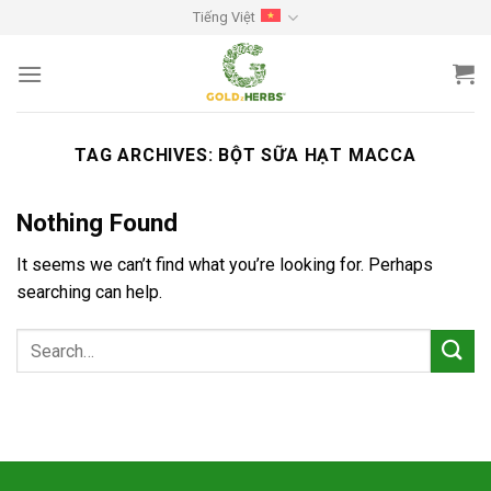
Skip
Tiếng Việt
to
content
TAG ARCHIVES:
BỘT SỮA HẠT MACCA
Nothing Found
It seems we can’t find what you’re looking for. Perhaps
searching can help.