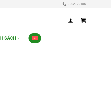
0902329106
NH SÁCH