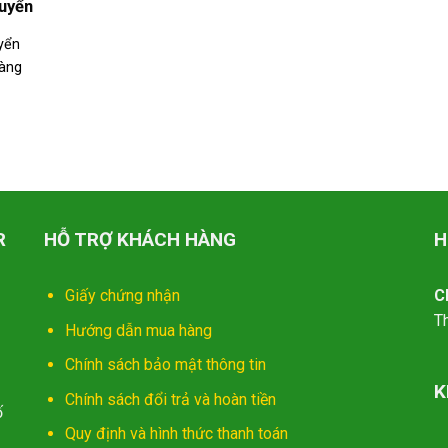
huyển
yển
hàng
R
HỖ TRỢ KHÁCH HÀNG
H
Giấy chứng nhận
C
T
Hướng dẫn mua hàng
Chính sách bảo mật thông tin
K
Chính sách đổi trả và hoàn tiền
ố
Quy định và hình thức thanh toán