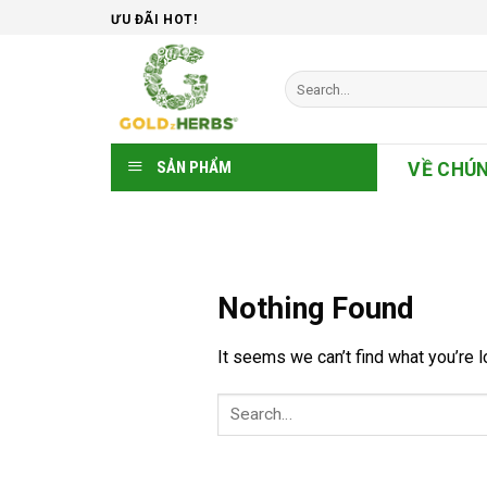
Skip
ƯU ĐÃI HOT!
to
content
Search
for:
SẢN PHẨM
VỀ CHÚN
Nothing Found
It seems we can’t find what you’re l