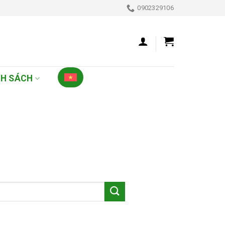
0902329106
NH SÁCH