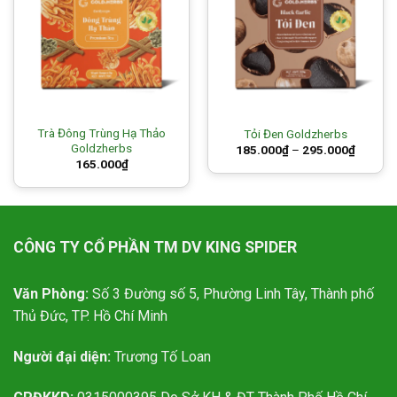
Trà Đông Trùng Hạ Thảo
Tỏi Đen Goldzherbs
Goldzherbs
Price
185.000
₫
–
295.000
₫
range:
165.000
₫
185.00
through
295.00
CÔNG TY CỔ PHẦN TM DV KING SPIDER
Văn Phòng:
Số 3 Đường số 5, Phường Linh Tây, Thành phố
Thủ Đức, TP. Hồ Chí Minh
Người đại diện:
Trương Tố Loan