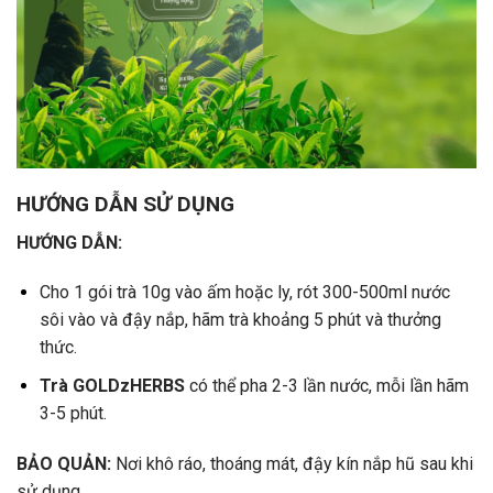
HƯỚNG DẪN SỬ DỤNG
HƯỚNG DẪN:
Cho 1 gói trà 10g vào ấm hoặc ly, rót 300-500ml nước
sôi vào và đậy nắp, hãm trà khoảng 5 phút và thưởng
thức.
Trà
GOLDzHERBS
có thể pha 2-3 lần nước, mỗi lần hãm
3-5 phút.
BẢO QUẢN:
Nơi khô ráo, thoáng mát, đậy kín nắp hũ sau khi
sử dụng.