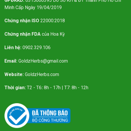
GPĐKKD:
0315000395 Do Sở KH & ĐT Thành Phố Hồ Chí
Minh Cấp Ngày 19/04/2019
Chứng nhận ISO
22000:2018
Chứng nhận FDA
của Hoa Kỳ
Liên hệ:
0902.329.106
Email:
GoldzHerbs@gmail.com
Website:
GoldzHerbs.com
Thời gian:
T2 - T6
:
8h - 17h | T7: 8h - 12h